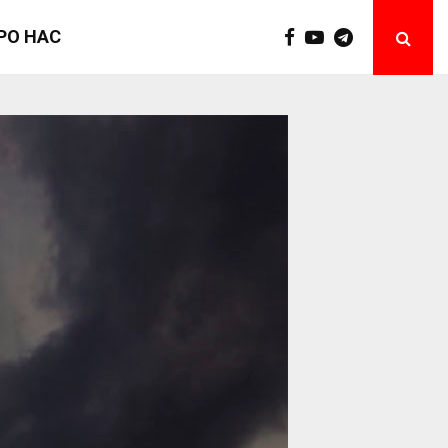
РО НАС