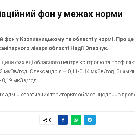
іаційний фон у межах норми
ий фон у Кропивницькому та області у нормі. Про ц
анітарного лікаря області Надії Оперчук
.
дщини фахівці обласного центру контролю та профіла
3 мкЗв/год; Олександрія – 0,11-0,14 мкЗв/год, Знам’я
- 0,19 мкЗв/год.
х адміністративних територіях області щоденно прово
0