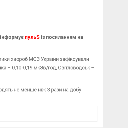
е інформує
пульS
із посиланням на
ктики хвороб МОЗ України зафіксували
нка – 0,10-0,19 мкЗв/год, Світловодськ –
дять не менше ніж 3 рази на добу.