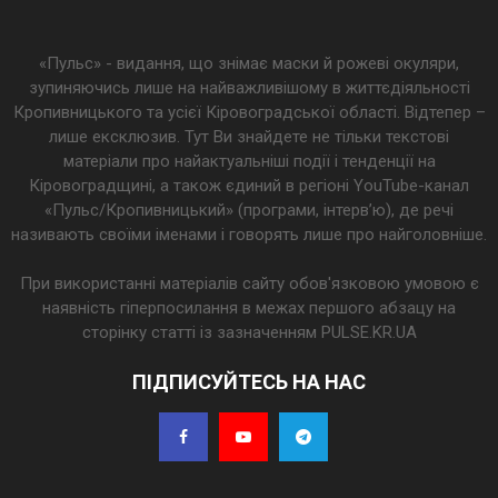
«Пульс» - видання, що знімає маски й рожеві окуляри,
зупиняючись лише на найважливішому в життєдіяльності
Кропивницького та усієї Кіровоградської області. Відтепер –
лише ексклюзив. Тут Ви знайдете не тільки текстові
матеріали про найактуальніші події і тенденції на
Кіровоградщині, а також єдиний в регіоні YouTube-канал
«Пульс/Кропивницький» (програми, інтерв’ю), де речі
називають своїми іменами і говорять лише про найголовніше.
При використанні матеріалів сайту обов'язковою умовою є
наявність гіперпосилання в межах першого абзацу на
сторінку статті із зазначенням PULSE.KR.UA
ПІДПИСУЙТЕСЬ НА НАС