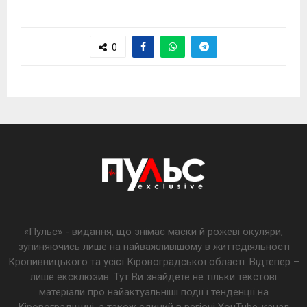
0
«Пульс» - видання, що знімає маски й рожеві окуляри,
зупиняючись лише на найважливішому в життєдіяльності
Кропивницького та усієї Кіровоградської області. Відтепер –
лише ексклюзив. Тут Ви знайдете не тільки текстові
матеріали про найактуальніші події і тенденції на
Кіровоградщині, а також єдиний в регіоні YouTube-канал