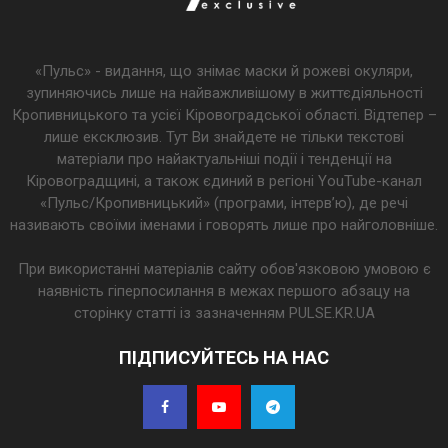
«Пульс» - видання, що знімає маски й рожеві окуляри,
зупиняючись лише на найважливішому в життєдіяльності
Кропивницького та усієї Кіровоградської області. Відтепер –
лише ексклюзив. Тут Ви знайдете не тільки текстові
матеріали про найактуальніші події і тенденції на
Кіровоградщині, а також єдиний в регіоні YouTube-канал
«Пульс/Кропивницький» (програми, інтерв’ю), де речі
називають своїми іменами і говорять лише про найголовніше.
При використанні матеріалів сайту обов'язковою умовою є
наявність гіперпосилання в межах першого абзацу на
сторінку статті із зазначенням PULSE.KR.UA
ПІДПИСУЙТЕСЬ НА НАС