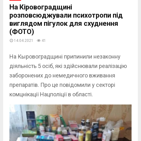
На Кіровоградщині
розповсюджували психотропи під
виглядом пігулок для схуднення
(ФОТО)
14.04.2021
41
На Кыровоградщині припинили незаконну
діяльність 5 осіб, які здійснювали реалізацію
заборонених до немедичного вживання
препаратів. Про це повідомили у секторі
комцнікації Нацполіції в області.