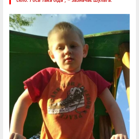
село. І ось така біда”, – зазначає Шульга.