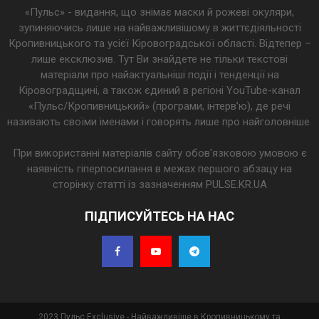
«Пульс» - видання, що знімає маски й рожеві окуляри,
зупиняючись лише на найважливішому в життєдіяльності
Кропивницького та усієї Кіровоградської області. Відтепер –
лише ексклюзив. Тут Ви знайдете не тільки текстові
матеріали про найактуальніші події і тенденції на
Кіровоградщині, а також єдиний в регіоні YouTube-канал
«Пульс/Кропивницький» (програми, інтерв’ю), де речі
називають своїми іменами і говорять лише про найголовніше.
При використанні матеріалів сайту обов'язковою умовою є
наявність гіперпосилання в межах першого абзацу на
сторінку статті із зазначенням PULSE.KR.UA
ПІДПИСУЙТЕСЬ НА НАС
2023 Пульс Exclusive - Найважливіше в Кропивницькому та