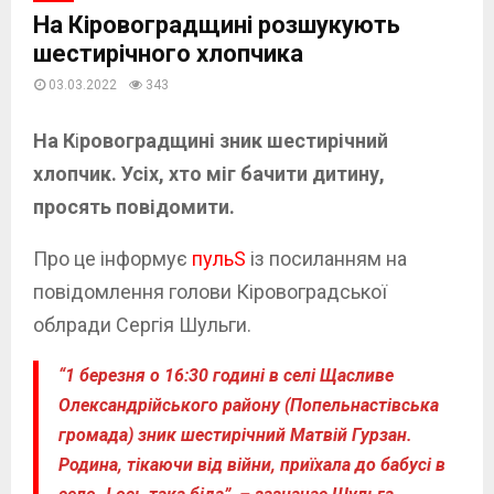
На Кіровоградщині розшукують
шестирічного хлопчика
03.03.2022
343
На К
і
ровоградщині
зник шестирічний
хлопчик. Усіх, хто міг бачити дитину,
просять повідомити.
Про це інформує
пульS
із посиланням на
повідомлення голови Кіровоградської
облради Сергія Шульги.
“1 березня о 16:30 годині в селі Щасливе
Олександрійського району (Попельнастівська
громада) зник шестирічний Матвій Гурзан.
Родина, тікаючи від війни, приїхала до бабусі в