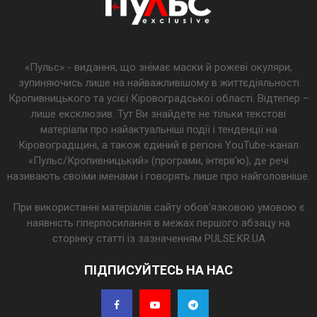
«Пульс» - видання, що знімає маски й рожеві окуляри,
зупиняючись лише на найважливішому в життєдіяльності
Кропивницького та усієї Кіровоградської області. Відтепер –
лише ексклюзив. Тут Ви знайдете не тільки текстові
матеріали про найактуальніші події і тенденції на
Кіровоградщині, а також єдиний в регіоні YouTube-канал
«Пульс/Кропивницький» (програми, інтерв’ю), де речі
називають своїми іменами і говорять лише про найголовніше.
При використанні матеріалів сайту обов'язковою умовою є
наявність гіперпосилання в межах першого абзацу на
сторінку статті із зазначенням PULSE.KR.UA
ПІДПИСУЙТЕСЬ НА НАС