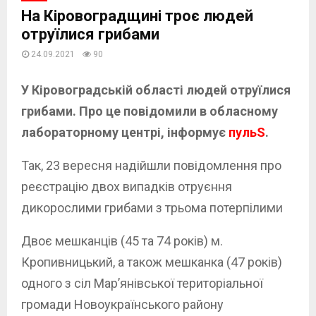
На Кіровоградщині троє людей
отруїлися грибами
24.09.2021
90
У Кіровоградській області людей отруїлися
грибами. Про це повідомили в обласному
лабораторному центрі,
інформує
пульS
.
Так, 23 вересня надійшли повідомлення про
реєстрацію двох випадків отруєння
дикорослими грибами з трьома потерпілими
Двоє мешканців (45 та 74 років) м.
Кропивницький, а також мешканка (47 років)
одного з сіл Мар’янівської територіальної
громади Новоукраїнського району