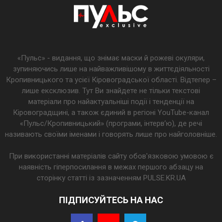
«Пульс» - видання, що знімає маски й рожеві окуляри,
зупиняючись лише на найважливішому в життєдіяльності
Кропивницького та усієї Кіровоградської області. Відтепер –
лише ексклюзив. Тут Ви знайдете не тільки текстові
матеріали про найактуальніші події і тенденції на
Кіровоградщині, а також єдиний в регіоні YouTube-канал
«Пульс/Кропивницький» (програми, інтерв’ю), де речі
називають своїми іменами і говорять лише про найголовніше.
При використанні матеріалів сайту обов'язковою умовою є
наявність гіперпосилання в межах першого абзацу на
сторінку статті із зазначенням PULSE.KR.UA
ПІДПИСУЙТЕСЬ НА НАС