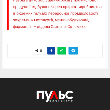
Разом з цим, збільшення обсягу промислової
продукції відбулось через приріст виробництва
в окремих галузях переробної промисловості,
зокрема, в металургії, машинобудуванні,
фармації», – додала Світлана Соломаха.
0