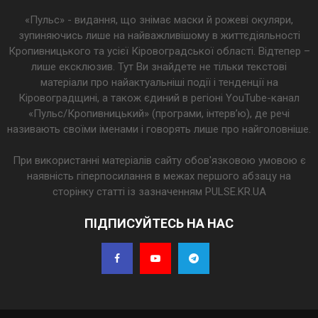
«Пульс» - видання, що знімає маски й рожеві окуляри,
зупиняючись лише на найважливішому в життєдіяльності
Кропивницького та усієї Кіровоградської області. Відтепер –
лише ексклюзив. Тут Ви знайдете не тільки текстові
матеріали про найактуальніші події і тенденції на
Кіровоградщині, а також єдиний в регіоні YouTube-канал
«Пульс/Кропивницький» (програми, інтерв’ю), де речі
називають своїми іменами і говорять лише про найголовніше.
При використанні матеріалів сайту обов'язковою умовою є
наявність гіперпосилання в межах першого абзацу на
сторінку статті із зазначенням PULSE.KR.UA
ПІДПИСУЙТЕСЬ НА НАС