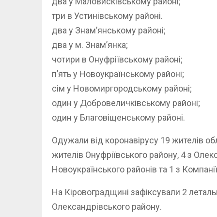
два у Маловисківському районі;
три в Устинівському районі.
два у Знам’янському районі;
два у м. Знам’янка;
чотири в Онуфріївському районі;
п’ять у Новоукраїнському районі;
сім у Новомиргородському районі;
один у Добровеличківському районі;
один у Благовіщенському районі.
Одужали від коронавірусу 19 жителів обла
жителів Онуфріївського району, 4 з Олекс
Новоукраїнського районів та 1 з Компані
Нa Кіровогрaдщині зафіксували 2 летальн
Олександрівського району.