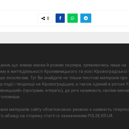
0
дання, що знімає маски й рожеві окуляри, зупиняючись лише на
му в життєдіяльності Кропивницького та усієї Кіровоградської 
ше ексклюзив. Тут Ви знайдете не тільки текстові матеріали про
і події і тенденції на Кіровоградщині, а також єдиний в регіоні
ницький» (програми, інтерв’ю), де речі називають своїми імена
головніше.
анні матеріалів сайту обов'язковою умовою є наявність гіперпо
о абзацу на сторінку статті із зазначенням PULSE.KR.UA