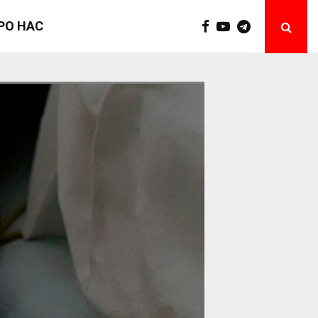
РО НАС