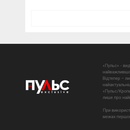
«Пульс» - ви
найважливішо
Відтепер – ли
найактуальніш
«Пульс/Кропив
лише про най
При використ
межах першог