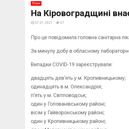
Різне
На Кіровоградщині вна
07.01.2021
67
Про це повідомила головна санітарна ліка
За минулу добу в обласному лабораторно
Випадки COVID-19 зареєстрували:
двадцять дев’ять у м. Кропивницькому;
одинадцять в м. Олександрія;
п’ять у м. Світловодськ;
один у Голованівському районі;
вісім у Гайворонському районі;
один у Кропивницькому районі;