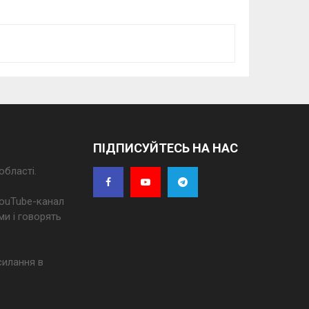
ПІДПИСУЙТЕСЬ НА НАС
області.
 YouTube-канал
ми і говорять
силання в