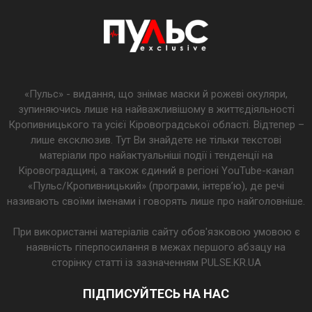
«Пульс» - видання, що знімає маски й рожеві окуляри,
зупиняючись лише на найважливішому в життєдіяльності
Кропивницького та усієї Кіровоградської області. Відтепер –
лише ексклюзив. Тут Ви знайдете не тільки текстові
матеріали про найактуальніші події і тенденції на
Кіровоградщині, а також єдиний в регіоні YouTube-канал
«Пульс/Кропивницький» (програми, інтерв’ю), де речі
називають своїми іменами і говорять лише про найголовніше.
При використанні матеріалів сайту обов'язковою умовою є
наявність гіперпосилання в межах першого абзацу на
сторінку статті із зазначенням PULSE.KR.UA
ПІДПИСУЙТЕСЬ НА НАС