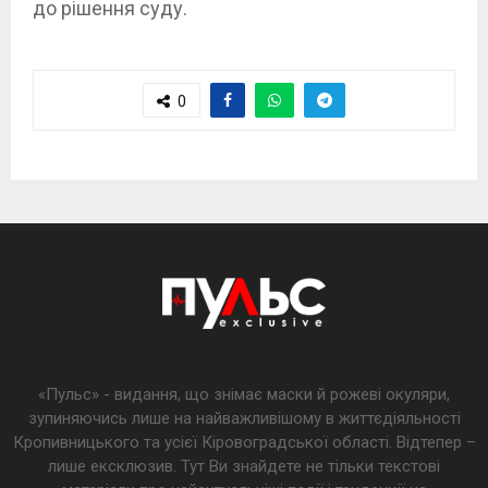
до рішення суду.
0
«Пульс» - видання, що знімає маски й рожеві окуляри,
зупиняючись лише на найважливішому в життєдіяльності
Кропивницького та усієї Кіровоградської області. Відтепер –
лише ексклюзив. Тут Ви знайдете не тільки текстові