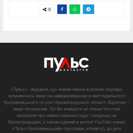
0
«Пульс» - видання, що знімає маски й рожеві окуляри,
зупиняючись лише на найважливішому в життєдіяльності
Кропивницького та усієї Кіровоградської області. Відтепер –
лише ексклюзив. Тут Ви знайдете не тільки текстові
матеріали про найактуальніші події і тенденції на
Кіровоградщині, а також єдиний в регіоні YouTube-канал
«Пульс/Кропивницький» (програми, інтерв’ю), де речі