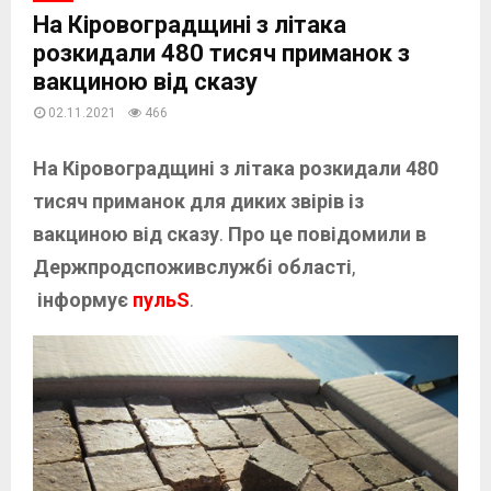
На Кіровоградщині з літака
розкидали 480 тисяч приманок з
вакциною від сказу
02.11.2021
466
На Кіровоградщині з літака розкидали 480
тисяч приманок
для диких звірів із
вакциною від сказу
.
Про це повідомили в
Держпродспоживслужбі області
,
інформує
пульS
.