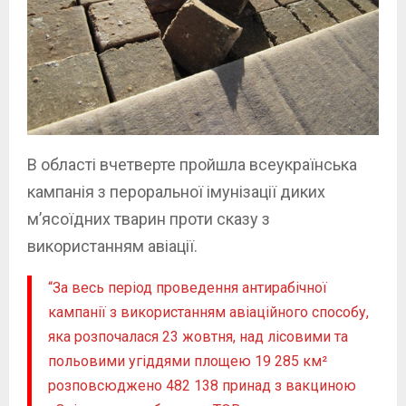
В області вчетверте пройшла всеукраїнська
кампанія з пероральної імунізації диких
м’ясоїдних тварин проти сказу з
використанням авіації.
“За весь період проведення антирабічної
кампанії з використанням авіаційного способу,
яка розпочалася 23 жовтня, над лісовими та
польовими угіддями площею 19 285 км²
розповсюджено 482 138 принад з вакциною