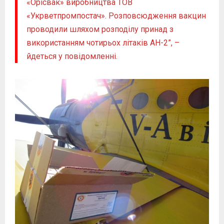
«Орісвак» виробництва ТОВ
«Укрветпромпостач». Розповсюдження вакцин
проводили шляхом розподілу принад з
використанням чотирьох літаків АН-2”, –
йдеться у повідомленні.