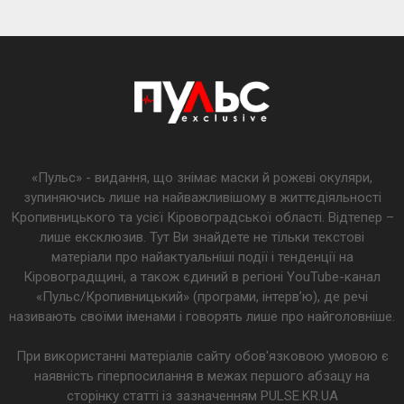
«Пульс» - видання, що знімає маски й рожеві окуляри,
зупиняючись лише на найважливішому в життєдіяльності
Кропивницького та усієї Кіровоградської області. Відтепер –
лише ексклюзив. Тут Ви знайдете не тільки текстові
матеріали про найактуальніші події і тенденції на
Кіровоградщині, а також єдиний в регіоні YouTube-канал
«Пульс/Кропивницький» (програми, інтерв’ю), де речі
називають своїми іменами і говорять лише про найголовніше.
При використанні матеріалів сайту обов'язковою умовою є
наявність гіперпосилання в межах першого абзацу на
сторінку статті із зазначенням PULSE.KR.UA