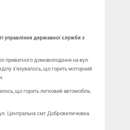
ті управління державної служби з
ії приватного домоволодіння на вул.
ділу з’язувалось, що горить моторний
и.
алось, що горить легковий автомобіль
ул. Центральна смт Добровеличківка.