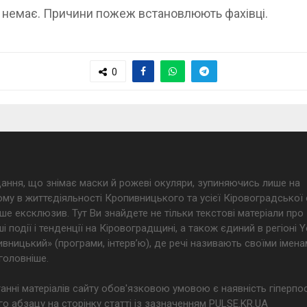
х немає. Причини пожеж встановлюють фахівці.
0
дання, що знімає маски й рожеві окуляри, зупиняючись лише на
му в життєдіяльності Кропивницького та усієї Кіровоградської 
ше ексклюзив. Тут Ви знайдете не тільки текстові матеріали про
і події і тенденції на Кіровоградщині, а також єдиний в регіоні
ницький» (програми, інтерв’ю), де речі називають своїми імена
головніше.
анні матеріалів сайту обов'язковою умовою є наявність гіперпо
о абзацу на сторінку статті із зазначенням PULSE.KR.UA