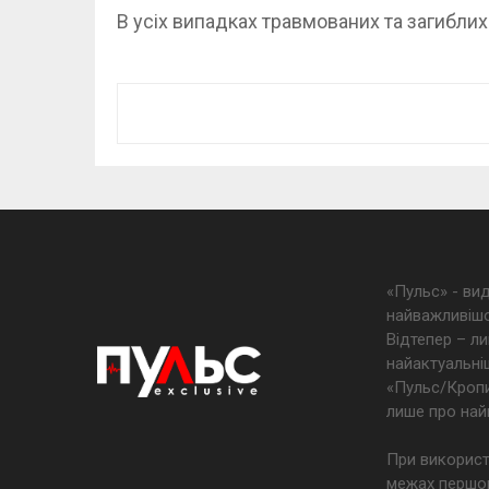
В усіх випадках травмованих та загибли
«Пульс» - ви
найважливішо
Відтепер – ли
найактуальніш
«Пульс/Кропив
лише про най
При використ
межах першог