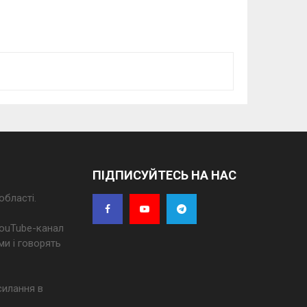
ПІДПИСУЙТЕСЬ НА НАС
області.
 YouTube-канал
ми і говорять
силання в