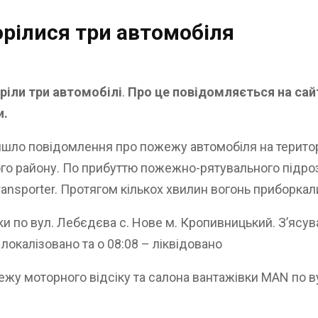
орілися три автомобіля
ріли три автомобілі
.
Про це повідомляється на сай
и.
йшло повідомлення про пожежу автомобіля на територ
го району. По прибуттю пожежно-рятувального підроз
ransporter. Протягом кількох хвилин вогонь приборкал
ки по вул. Лебєдєва с. Нове м. Кропивницький. З’ясув
окалізовано та о 08:08 – ліквідовано
жу моторного відсіку та салона вантажівки МАN по в