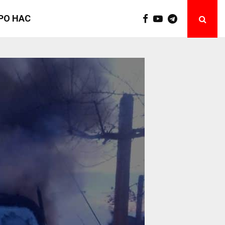
РО НАС