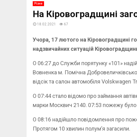
Різне
На Кіровоградщині заг
18.02.2021
67
Учора, 17 лютого на Кіровоградщині го
надзвичайних ситуацій Кіровоградщин
О 06:27 до Служби порятунку «101» наді
Вовненка м. Помічна Добровеличківсько
відсік та салон автомобіля Volskwagen T
О 07:44 стало відомо про займання автів
марки Москвич 2140. 07:53 пожежу було л
О 08:16 надійшло повідомлення про поже
Протягом 10 хвилин полум’я загасили.