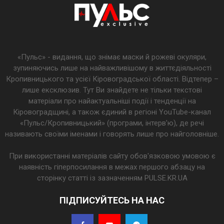
«Пульс» - видання, що знімає маски й рожеві окуляри,
зупиняючись лише на найважливішому в життєдіяльності
Кропивницького та усієї Кіровоградської області. Відтепер –
лише ексклюзив. Тут Ви знайдете не тільки текстові
матеріали про найактуальніші події і тенденції на
Кіровоградщині, а також єдиний в регіоні YouTube-канал
«Пульс/Кропивницький» (програми, інтерв’ю), де речі
називають своїми іменами і говорять лише про найголовніше.
При використанні матеріалів сайту обов'язковою умовою є
наявність гіперпосилання в межах першого абзацу на
сторінку статті із зазначенням PULSE.KR.UA
ПІДПИСУЙТЕСЬ НА НАС