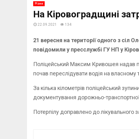
Різне
На Кiровоградщинi затри
22.09.2021
134
21 вересня на території одного з сіл О
повідомили у пресслужбі ГУ НП у Кіро
Поліцейський Максим Кривошея надав пот
почав переслідувати водія на власному 
За кілька кілометрів поліцейський зупин
документування дорожньо-транспортної
Потерпілу доправлено до лікувального зак