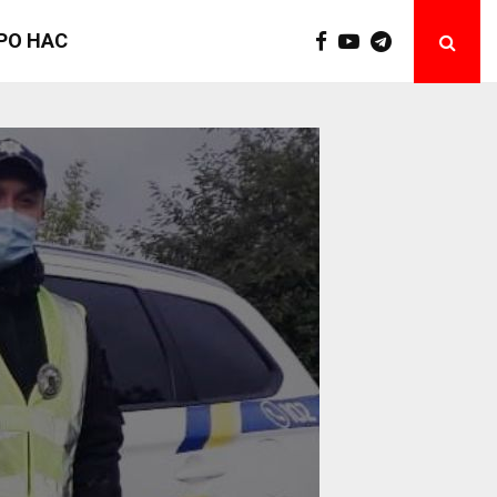
РО НАС