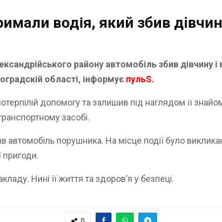
мали водія, який збив дiвчину 
лександрійського району автомобіль збив дівчину і 
воградскій області, інформує
пульS.
ерпілій допомогу та залишив під наглядом її знайоми
транспортному засобі.
ив автомобіль порушника. На місце події було виклик
 пригоди.
ладу. Нині її життя та здоровʼя у безпеці.
0