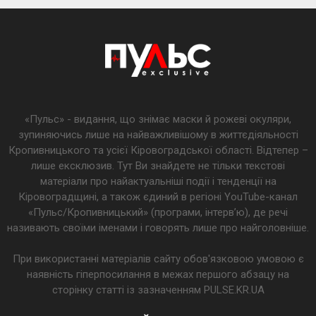
«Пульс» - видання, що знімає маски й рожеві окуляри,
зупиняючись лише на найважливішому в життєдіяльності
Кропивницького та усієї Кіровоградської області. Відтепер –
лише ексклюзив. Тут Ви знайдете не тільки текстові
матеріали про найактуальніші події і тенденції на
Кіровоградщині, а також єдиний в регіоні YouTube-канал
«Пульс/Кропивницький» (програми, інтерв’ю), де речі
називають своїми іменами і говорять лише про найголовніше.
При використанні матеріалів сайту обов'язковою умовою є
наявність гіперпосилання в межах першого абзацу на
сторінку статті із зазначенням PULSE.KR.UA