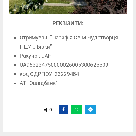
РЕКВІЗИТИ:
Отримувач: “Парафія Св.М.Чудотворця
ПЦУ с.Бірки”
Рахунок UAН
UA963234750000026005300625509
код ЄДРПОУ: 23229484
АТ “Ощадбанк”.
0