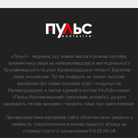
«Пульс» - видання, що знімає маски й рожеві окуляри,
зупиняючись лише на найважливішому в життєдіяльності
Кропивницького та усієї Кіровоградської області. Відтепер –
лише ексклюзив. Тут Ви знайдете не тільки текстові
матеріали про найактуальніші події і тенденції на
Кіровоградщині, а також єдиний в регіоні YouTube-канал
«Пульс/Кропивницький» (програми, інтерв’ю), де речі
називають своїми іменами і говорять лише про найголовніше.
При використанні матеріалів сайту обов'язковою умовою є
наявність гіперпосилання в межах першого абзацу на
сторінку статті із зазначенням PULSE.KR.UA