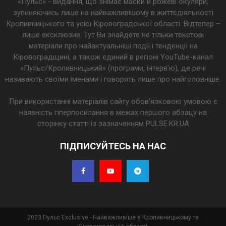
«Пульс» - видання, що знімає маски й рожеві окуляри,
зупиняючись лише на найважливішому в життєдіяльності
Кропивницького та усієї Кіровоградської області. Відтепер –
лише ексклюзив. Тут Ви знайдете не тільки текстові
матеріали про найактуальніші події і тенденції на
Кіровоградщині, а також єдиний в регіоні YouTube-канал
«Пульс/Кропивницький» (програми, інтерв’ю), де речі
називають своїми іменами і говорять лише про найголовніше.
При використанні матеріалів сайту обов'язковою умовою є
наявність гіперпосилання в межах першого абзацу на
сторінку статті із зазначенням PULSE.KR.UA
ПІДПИСУЙТЕСЬ НА НАС
2023 Пульс Exclusive - Найважливіше в Кропивницькому та