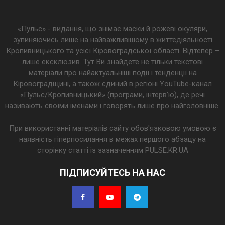
«Пульс» - видання, що знімає маски й рожеві окуляри,
зупиняючись лише на найважливішому в життєдіяльності
Кропивницького та усієї Кіровоградської області. Відтепер –
лише ексклюзив. Тут Ви знайдете не тільки текстові
матеріали про найактуальніші події і тенденції на
Кіровоградщині, а також єдиний в регіоні YouTube-канал
«Пульс/Кропивницький» (програми, інтерв’ю), де речі
називають своїми іменами і говорять лише про найголовніше.
При використанні матеріалів сайту обов'язковою умовою є
наявність гіперпосилання в межах першого абзацу на
сторінку статті із зазначенням PULSE.KR.UA
ПІДПИСУЙТЕСЬ НА НАС