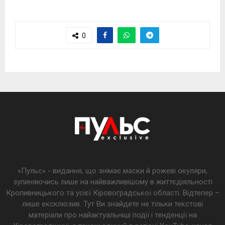
0
«Пульс» - видання, що знімає маски й рожеві окуляри,
зупиняючись лише на найважливішому в життєдіяльності
Кропивницького та усієї Кіровоградської області. Відтепер –
лише ексклюзив. Тут Ви знайдете не тільки текстові
матеріали про найактуальніші події і тенденції на