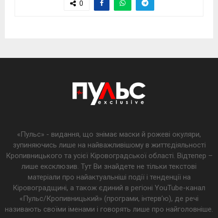
0
«Пульс» - видання, що знімає маски й рожеві окуляри,
зупиняючись лише на найважливішому в життєдіяльності
Кропивницького та усієї Кіровоградської області. Відтепер –
лише ексклюзив. Тут Ви знайдете не тільки текстові
матеріали про найактуальніші події і тенденції на
Кіровоградщині, а також єдиний в регіоні YouTube-канал
«Пульс/Кропивницький» (програми, інтерв’ю), де речі
називають своїми іменами і говорять лише про найголовніше.