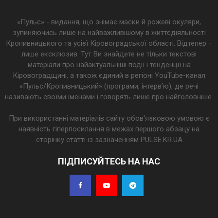
«Пульс» - видання, що знімає маски й рожеві окуляри,
зупиняючись лише на найважливішому в життєдіяльності
Кропивницького та усієї Кіровоградської області. Відтепер –
лише ексклюзив. Тут Ви знайдете не тільки текстові
матеріали про найактуальніші події і тенденції на
Кіровоградщині, а також єдиний в регіоні YouTube-канал
«Пульс/Кропивницький» (програми, інтерв’ю), де речі
називають своїми іменами і говорять лише про найголовніше.
При використанні матеріалів сайту обов'язковою умовою є
наявність гіперпосилання в межах першого абзацу на
сторінку статті із зазначенням PULSE.KR.UA
ПІДПИСУЙТЕСЬ НА НАС