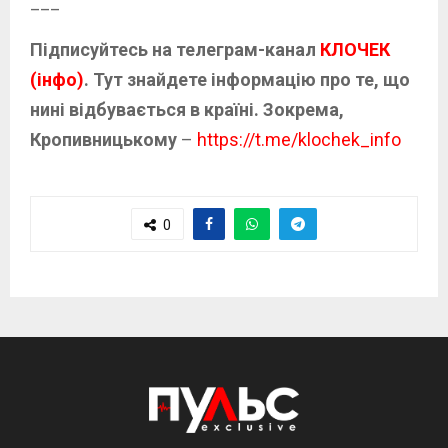
___
Підписуйтесь на телеграм-канал
КЛОЧЕК
(інфо)
. Тут знайдете інформацію про те, що
нині відбувається в країні. Зокрема,
Кропивницькому
–
https://t.me/klochek_info
0