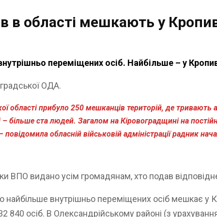
в в області мешкають у Кропи
внутрішньо переміщених осіб. Найбільше – у Кропи
оградської ОДА.
ї області прибуло 250 мешканців територій, де тривають а
ті – більше ста людей. Загалом на Кіровоградщині на пості
 – повідомила обласній військовій адміністрації радник на
ідки ВПО видано усім громадянам, хто подав відповідн
о найбільше внутрішньо переміщених осіб мешкає у 
32 840 осіб. В Олександрійському районі (з урахуванн