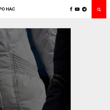
РО НАС