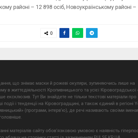
ому районі – 12 898 осіб, Новоукраїнському районі – 
0
дання, що знімає маски й рожеві окуляри, зупиняючись лише на
му в життєдіяльності Кропивницького та усієї Кіровоградської 
ше ексклюзив. Тут Ви знайдете не тільки текстові матеріали про
і події і тенденції на Кіровоградщині, а також єдиний в регіоні
ницький» (програми, інтерв’ю), де речі називають своїми імена
головніше.
анні матеріалів сайту обов'язковою умовою є наявність гіперпо
о абзацу на сторінку статті із зазначенням PULSE.KR.UA