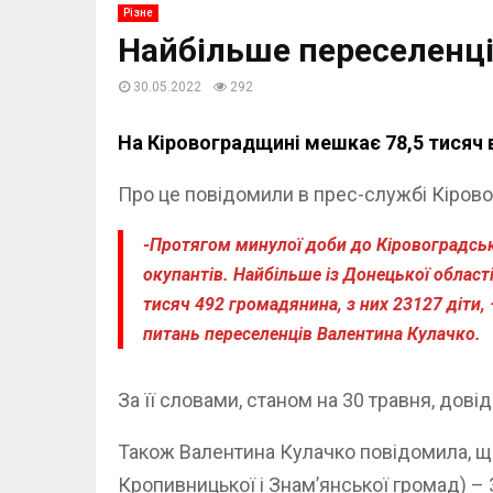
Різне
Найбільше переселенці
30.05.2022
292
На Кіровоградщині мешкає 78,5 тисяч 
Про це повідомили в прес-службі Кіров
-Протягом минулої доби до Кіровоградсько
окупантів. Найбільше із Донецької облас
тисяч 492 громадянина, з них 23127 діти,
питань переселенців Валентина Кулачко.
За її словами, станом на 30 травня, дов
Також Валентина Кулачко повідомила, щ
Кропивницької і Знам’янської громад) – 