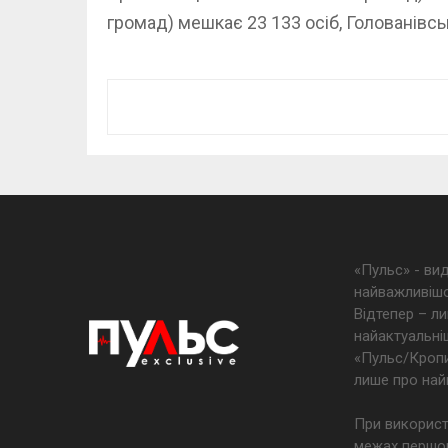
громад) мешкає 23 133 осіб, Голованівськ
«Пульс» - ви
найважливішо
Відтепер – ли
найактуальніш
«Пульс/Кропив
лише про най
При використ
межах першог