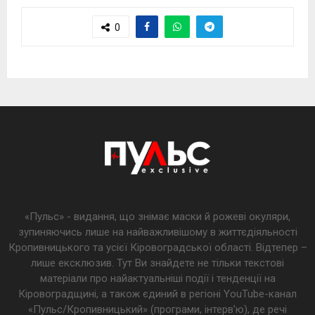
0
«Пульс» - видання, що знімає маски й рожеві окуляри,
зупиняючись лише на найважливішому в життєдіяльності
Кропивницького та усієї Кіровоградської області. Відтепер –
лише ексклюзив. Тут Ви знайдете не тільки текстові
матеріали про найактуальніші події і тенденції на
Кіровоградщині, а також єдиний в регіоні YouTube-канал
«Пульс/Кропивницький» (програми, інтерв’ю), де речі