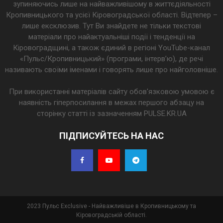
зупиняючись лише на найважливішому в життєдіяльності
Кропивницького та усієї Кіровоградської області. Відтепер –
лише ексклюзив. Тут Ви знайдете не тільки текстові
матеріали про найактуальніші події і тенденції на
Кіровоградщині, а також єдиний в регіоні YouTube-канал
«Пульс/Кропивницький» (програми, інтерв’ю), де речі
називають своїми іменами і говорять лише про найголовніше.
При використанні матеріалів сайту обов'язковою умовою є
наявність гіперпосилання в межах першого абзацу на
сторінку статті із зазначенням PULSE.KR.UA
ПІДПИСУЙТЕСЬ НА НАС
2023 Пульс Exclusive - Найважливіше в Кропивницькому та
Кіровоградській області.