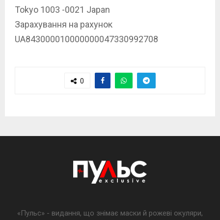
Tokyo 1003 -0021 Japan
Зарахування на рахунок
UA843000010000000047330992708
0
«Пульс» - видання, що знімає маски й рожеві окуляри,