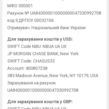
МФО 300001
Рахунок № UA843000010000000047330992708
код ЄДРПОУ 00032106
Отримувач: Національний банк України
Для зарахування коштів у USD:
SWIFT Code NBU: NBUA UA UX
JP MORGAN CHASE BANK, New York
SWIFT Code: CHASUS33
Account: 400807238
383 Madison Avenue, New York, NY 10179, USA
Зарахування на рахунок
UA843000010000000047330992708
Для зарахування коштів у GBP:
SWIFT Code NBU: NBUA UA UX