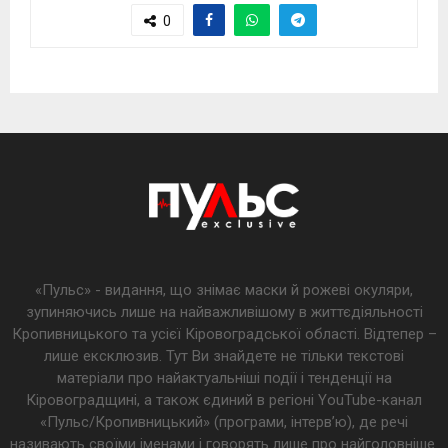
0
«Пульс» - видання, що знімає маски й рожеві окуляри,
зупиняючись лише на найважливішому в життєдіяльності
Кропивницького та усієї Кіровоградської області. Відтепер –
лише ексклюзив. Тут Ви знайдете не тільки текстові
матеріали про найактуальніші події і тенденції на
Кіровоградщині, а також єдиний в регіоні YouTube-канал
«Пульс/Кропивницький» (програми, інтерв’ю), де речі
називають своїми іменами і говорять лише про найголовніше.