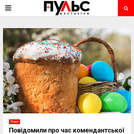
PRIMARY
MENU
Різне
Повідомили про час комендантської