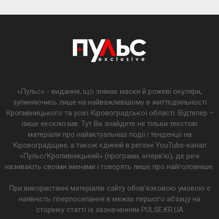
«Пульс» - видання, що знімає маски й рожеві окуляри,
зупиняючись лише на найважливішому в життєдіяльності
Кропивницького та усієї Кіровоградської області. Відтепер –
лише ексклюзив. Тут Ви знайдете не тільки текстові
матеріали про найактуальніші події і тенденції на
Кіровоградщині, а також єдиний в регіоні YouTube-канал
«Пульс/Кропивницький» (програми, інтерв’ю), де речі
називають своїми іменами і говорять лише про найголовніше.
При використанні матеріалів сайту обов'язковою умовою є
наявність гіперпосилання в межах першого абзацу на
сторінку статті із зазначенням PULSE.KR.UA