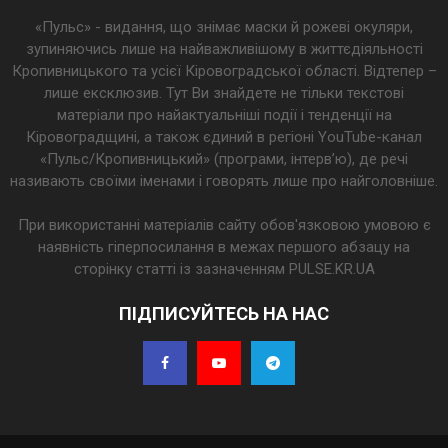
«Пульс» - видання, що знімає маски й рожеві окуляри,
зупиняючись лише на найважливішому в життєдіяльності
Кропивницького та усієї Кіровоградської області. Відтепер –
лише ексклюзив. Тут Ви знайдете не тільки текстові
матеріали про найактуальніші події і тенденції на
Кіровоградщині, а також єдиний в регіоні YouTube-канал
«Пульс/Кропивницький» (програми, інтерв’ю), де речі
називають своїми іменами і говорять лише про найголовніше.
При використанні матеріалів сайту обов'язковою умовою є
наявність гіперпосилання в межах першого абзацу на
сторінку статті із зазначенням PULSE.KR.UA
ПІДПИСУЙТЕСЬ НА НАС