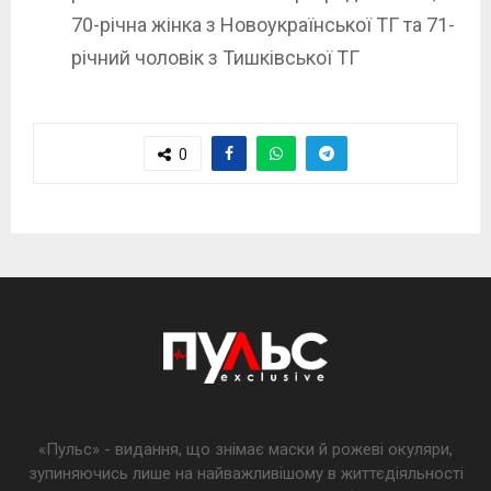
70-річна жінка з Новоукраїнської ТГ та 71-
річний чоловік з Тишківської ТГ
0
«Пульс» - видання, що знімає маски й рожеві окуляри,
зупиняючись лише на найважливішому в життєдіяльності