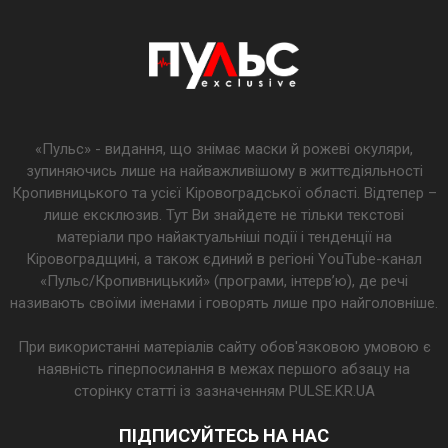
«Пульс» - видання, що знімає маски й рожеві окуляри,
зупиняючись лише на найважливішому в життєдіяльності
Кропивницького та усієї Кіровоградської області. Відтепер –
лише ексклюзив. Тут Ви знайдете не тільки текстові
матеріали про найактуальніші події і тенденції на
Кіровоградщині, а також єдиний в регіоні YouTube-канал
«Пульс/Кропивницький» (програми, інтерв’ю), де речі
називають своїми іменами і говорять лише про найголовніше.
При використанні матеріалів сайту обов'язковою умовою є
наявність гіперпосилання в межах першого абзацу на
сторінку статті із зазначенням PULSE.KR.UA
ПІДПИСУЙТЕСЬ НА НАС