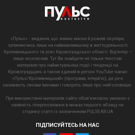
«Пульс» - видання, що знімає маски й рожеві окуляри,
зупиняючись лише на найважливішому в життєдіяльності
Кропивницького та усієї Кіровоградської області. Відтепер –
лише ексклюзив. Тут Ви знайдете не тільки текстові
матеріали про найактуальніші події і тенденції на
Кіровоградщині, а також єдиний в регіоні YouTube-канал
«Пульс/Кропивницький» (програми, інтерв’ю), де речі
називають своїми іменами і говорять лише про найголовніше.
При використанні матеріалів сайту обов'язковою умовою є
наявність гіперпосилання в межах першого абзацу на
сторінку статті із зазначенням PULSE.KR.UA
ПІДПИСУЙТЕСЬ НА НАС