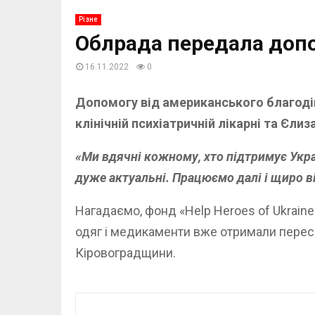
Різне
Облрада передала допо
16.11.2022
0
Допомогу від американського благодій
клінічній психіатричній лікарні та Єл
«Ми вдячні кожному, хто підтримує Україн
дуже актуальні. Працюємо далі і щиро в
Нагадаємо, фонд «Help Heroes of Ukrain
одяг і медикаменти вже отримали пересел
Кіровоградщини.