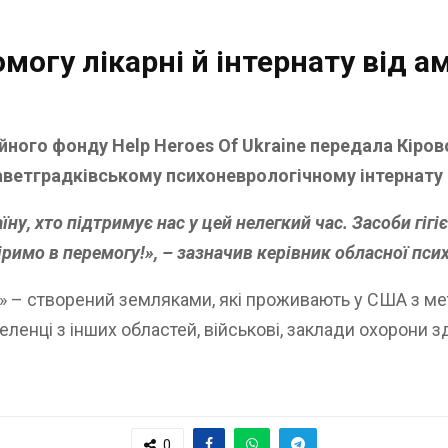
могу лікарні й інтернату від 
ного фонду Help Heroes Of Ukraine передала Кіро
изаветградківському психоневрологічному інтернату 
у, хто підтримує нас у цей нелегкий час. Засоби гігіє
іримо в перемогу!», – зазначив керівник обласної пс
e» – створений земляками, які проживають у США з мет
енці з інших областей, військові, заклади охорони зд
0