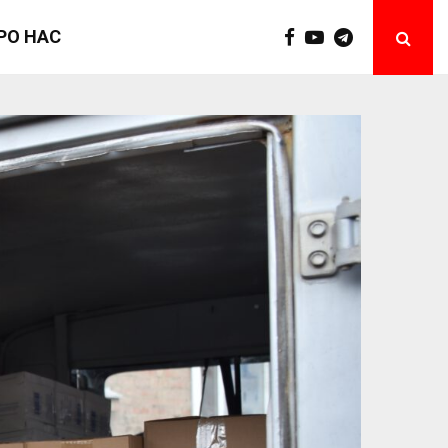
РО НАС