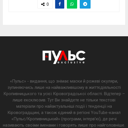
0
«Пульс» - видання, що знімає маски й рожеві окуляри,
зупиняючись лише на найважливішому в життєдіяльності
Кропивницького та усієї Кіровоградської області. Відтепер –
лише ексклюзив. Тут Ви знайдете не тільки текстові
матеріали про найактуальніші події і тенденції на
Кіровоградщині, а також єдиний в регіоні YouTube-канал
«Пульс/Кропивницький» (програми, інтерв’ю), де речі
називають своїми іменами і говорять лише про найголовніше.