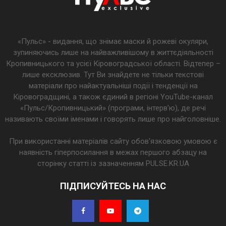
«Пульс» - видання, що знімає маски й рожеві окуляри,
зупиняючись лише на найважливішому в життєдіяльності
Кропивницького та усієї Кіровоградської області. Відтепер –
лише ексклюзив. Тут Ви знайдете не тільки текстові
матеріали про найактуальніші події і тенденції на
Кіровоградщині, а також єдиний в регіоні YouTube-канал
«Пульс/Кропивницький» (програми, інтерв’ю), де речі
називають своїми іменами і говорять лише про найголовніше.
При використанні матеріалів сайту обов'язковою умовою є
наявність гіперпосилання в межах першого абзацу на
сторінку статті із зазначенням PULSE.KR.UA
ПІДПИСУЙТЕСЬ НА НАС