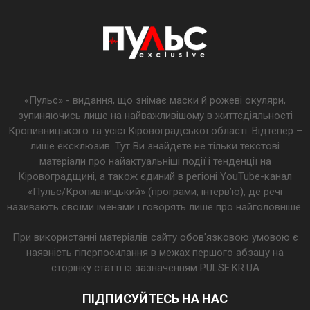
«Пульс» - видання, що знімає маски й рожеві окуляри,
зупиняючись лише на найважливішому в життєдіяльності
Кропивницького та усієї Кіровоградської області. Відтепер –
лише ексклюзив. Тут Ви знайдете не тільки текстові
матеріали про найактуальніші події і тенденції на
Кіровоградщині, а також єдиний в регіоні YouTube-канал
«Пульс/Кропивницький» (програми, інтерв’ю), де речі
називають своїми іменами і говорять лише про найголовніше.
При використанні матеріалів сайту обов'язковою умовою є
наявність гіперпосилання в межах першого абзацу на
сторінку статті із зазначенням PULSE.KR.UA
ПІДПИСУЙТЕСЬ НА НАС