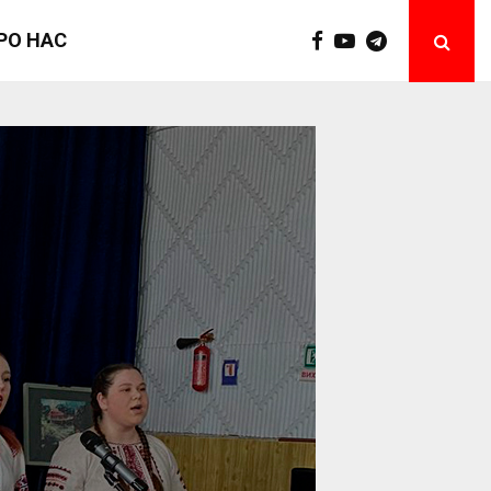
РО НАС