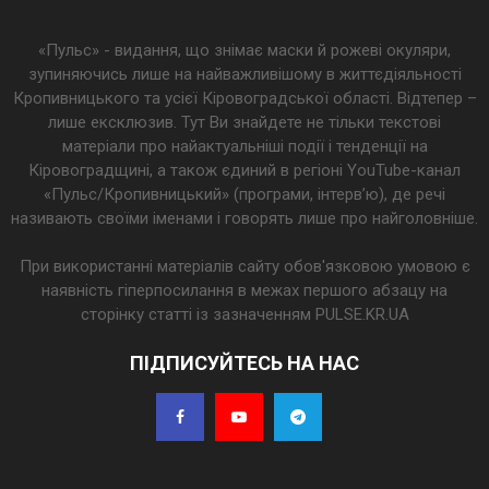
«Пульс» - видання, що знімає маски й рожеві окуляри,
зупиняючись лише на найважливішому в життєдіяльності
Кропивницького та усієї Кіровоградської області. Відтепер –
лише ексклюзив. Тут Ви знайдете не тільки текстові
матеріали про найактуальніші події і тенденції на
Кіровоградщині, а також єдиний в регіоні YouTube-канал
«Пульс/Кропивницький» (програми, інтерв’ю), де речі
називають своїми іменами і говорять лише про найголовніше.
При використанні матеріалів сайту обов'язковою умовою є
наявність гіперпосилання в межах першого абзацу на
сторінку статті із зазначенням PULSE.KR.UA
ПІДПИСУЙТЕСЬ НА НАС