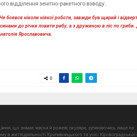
ого відділення зенітно-ракетного взводу.
 Не боявся ніколи ніякої роботи, завжди був щирий і відвер
инами до річки ловити рибу, а з дружиною в ліс по гриби. Д
Анатолія Ярославовича.
0
дання, що знімає маски й рожеві окуляри, зупиняючись лише на
му в життєдіяльності Кропивницького та усієї Кіровоградської 