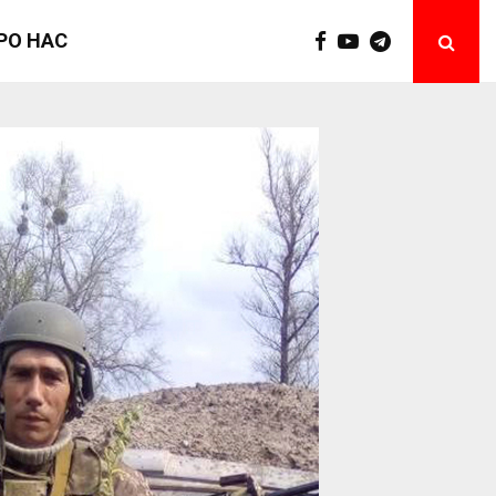
РО НАС