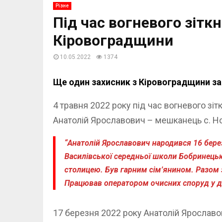
Різне
Під час вогневого зітк
Кіровоградщини
10.05.2022
1374
Ще один захисник з Кіровоградщини заг
4 травня 2022 року під час вогневого зі
Анатолій Ярославович – мешканець с. Но
“Анатолій Ярославович народився 16 берез
Василівської середньої школи Бобринецько
столицею. Був гарним сім’янином. Разом 
Працював оператором очисних споруд у де
17 березня 2022 року Анатолій Ярославо