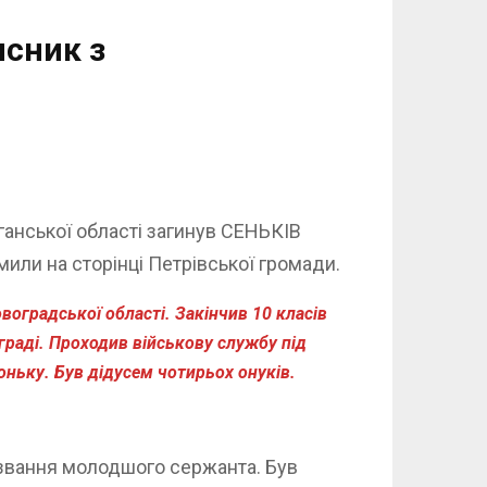
исник з
ганської області загинув СЕНЬКІВ
или на сторінці Петрівської громади.
воградської області. Закінчив 10 класів
граді. Проходив військову службу під
оньку. Був дідусем чотирьох онуків.
 звання молодшого сержанта. Був