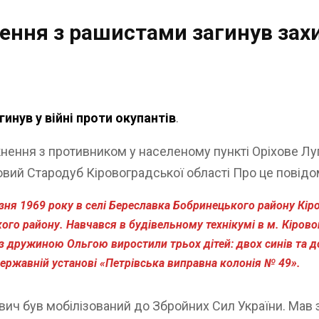
нення з рашистами загинув зах
инув у війні проти окупантів
.
ткнення з противником у населеному пункті Оріхове Лу
вий Стародуб Кіровоградської області Про це повідом
ня 1969 року в селі Береславка Бобринецького району Кіро
го району. Навчався в будівельному технікумі в м. Кірово
з дружиною Ольгою виростили трьох дітей: двох синів та д
ржавній установі «Петрівська виправна колонія № 49».
вич був мобілізований до Збройних Сил України. Мав