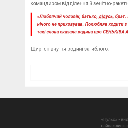
командиром відділення 3 зенітно-ракетн
«Люблячий чоловік, батько, дідусь, брат.
нічого не приховував. Полюбляв ходити з с
такі слова сказала родина про СЕНЬКІВА 
Щирі співчуття родині загиблого.
«Пульс» - ви
найважливішо