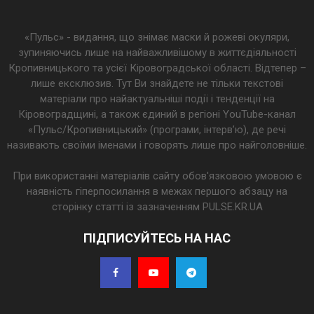
«Пульс» - видання, що знімає маски й рожеві окуляри,
зупиняючись лише на найважливішому в життєдіяльності
Кропивницького та усієї Кіровоградської області. Відтепер –
лише ексклюзив. Тут Ви знайдете не тільки текстові
матеріали про найактуальніші події і тенденції на
Кіровоградщині, а також єдиний в регіоні YouTube-канал
«Пульс/Кропивницький» (програми, інтерв’ю), де речі
називають своїми іменами і говорять лише про найголовніше.
При використанні матеріалів сайту обов'язковою умовою є
наявність гіперпосилання в межах першого абзацу на
сторінку статті із зазначенням PULSE.KR.UA
ПІДПИСУЙТЕСЬ НА НАС