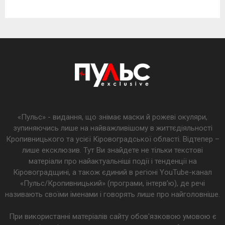
«Пульс» - видання, що знімає маски й рожеві окуляри,
зупиняючись лише на найважливішому в життєдіяльності
Кропивницького та усієї Кіровоградської області. Відтепер –
лише ексклюзив. Тут Ви знайдете не тільки текстові
матеріали про найактуальніші події і тенденції на
Кіровоградщині, а також єдиний в регіоні YouTube-канал
«Пульс/Кропивницький» (програми, інтерв’ю), де речі
називають своїми іменами і говорять лише про найголовніше.
При використанні матеріалів сайту обов'язковою умовою є