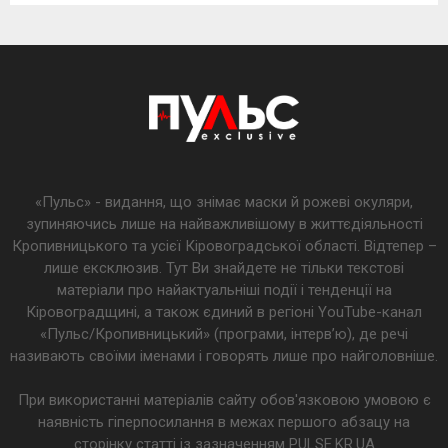
«Пульс» - видання, що знімає маски й рожеві окуляри,
зупиняючись лише на найважливішому в життєдіяльності
Кропивницького та усієї Кіровоградської області. Відтепер –
лише ексклюзив. Тут Ви знайдете не тільки текстові
матеріали про найактуальніші події і тенденції на
Кіровоградщині, а також єдиний в регіоні YouTube-канал
«Пульс/Кропивницький» (програми, інтерв’ю), де речі
називають своїми іменами і говорять лише про найголовніше.
При використанні матеріалів сайту обов'язковою умовою є
наявність гіперпосилання в межах першого абзацу на
сторінку статті із зазначенням PULSE.KR.UA