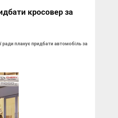
идбати кросовер за
ї ради планує придбати автомобіль за