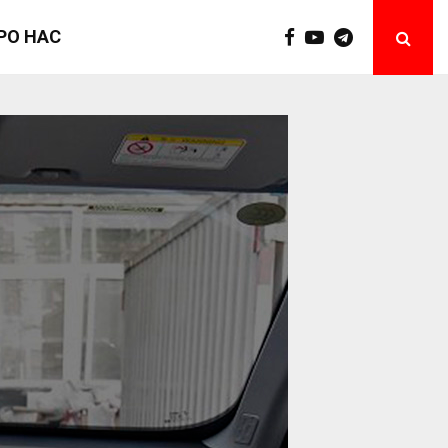
РО НАС