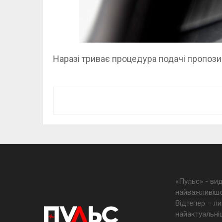
Наразі триває процедура подачі пропози
«Пульс» - ви
найважливішо
Відтепер – ли
найактуальніш