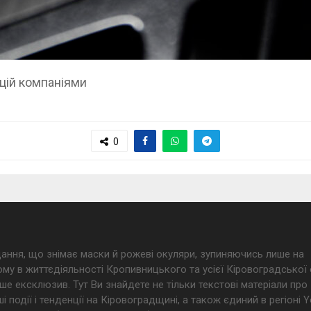
цій компаніями
0
дання, що знімає маски й рожеві окуляри, зупиняючись лише на
му в життєдіяльності Кропивницького та усієї Кіровоградської 
ше ексклюзив. Тут Ви знайдете не тільки текстові матеріали про
і події і тенденції на Кіровоградщині, а також єдиний в регіоні