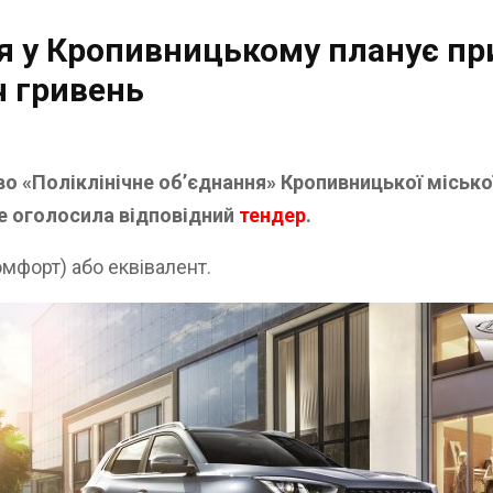
ня у Кропивницькому планує пр
ч гривень
 «Поліклінічне об’єднання» Кропивницької місько
е оголосила відповідний
тендер
.
мфорт) або еквівалент.