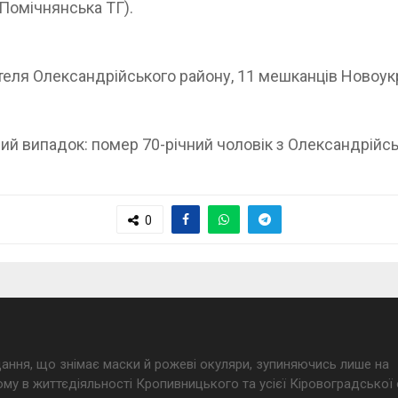
(Помічнянська ТГ).
теля Олександрійського району, 11 мешканців Новоукр
ий випадок: помер 70-річний чоловік з Олександрійсь
0
дання, що знімає маски й рожеві окуляри, зупиняючись лише на
му в життєдіяльності Кропивницького та усієї Кіровоградської 