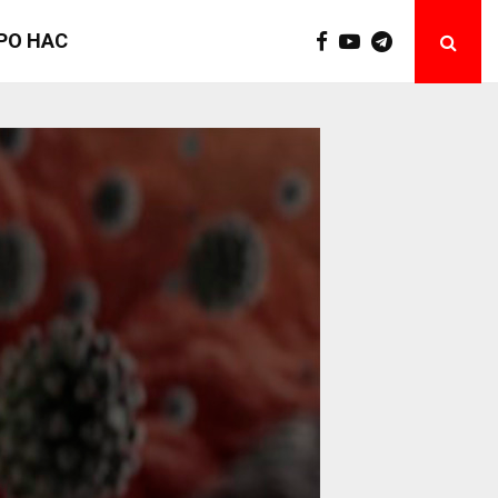
РО НАС