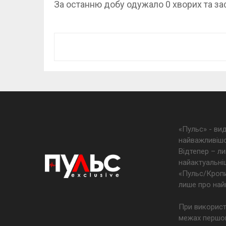
За останню добу одужало 0 хворих та за
«Пульс» - ви
найважливішо
Відтепер – ли
найактуальніш
«Пульс/Кропив
лише про най
При використ
межах першог