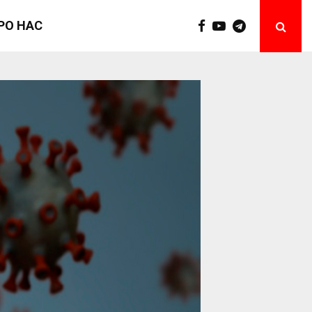
РО НАС