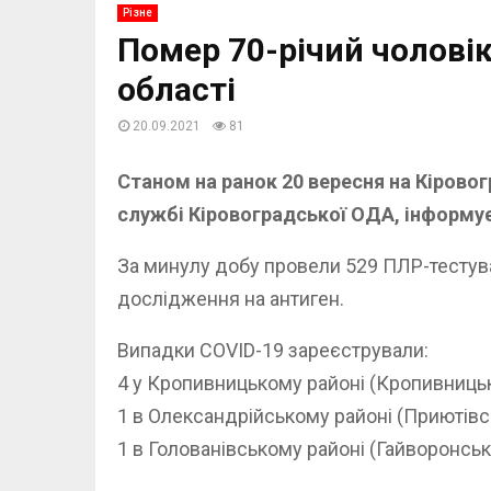
Різне
Помер 70-річий чоловік
області
20.09.2021
81
Станом на ранок 20 вересня на Кірово
службі Кіровоградської ОДА, інформу
За минулу добу провели 529 ПЛР-тестува
дослідження на антиген.
Випадки COVID-19 зареєстрували:
4 у Кропивницькому районі (Кропивницьк
1 в Олександрійському районі (Приютівсь
1 в Голованівському районі (Гайворонська