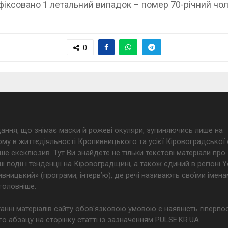
фіксовано 1 летальний випадок – помер 70-річний чол
0
дання, що знімає маски й рожеві окуляри, зупиняючись лише на
му в життєдіяльності Кропивницького та усієї Кіровоградської 
ше ексклюзив. Тут Ви знайдете не тільки текстові матеріали про
і події і тенденції на Кіровоградщині, а також єдиний в регіоні
ницький» (програми, інтерв’ю), де речі називають своїми імена
головніше.
анні матеріалів сайту обов'язковою умовою є наявність гіперпо
о абзацу на сторінку статті із зазначенням PULSE.KR.UA