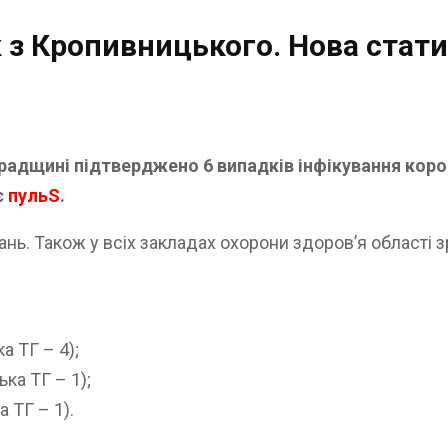
 з Кропивницького. Нова стати
градщині підтверджено 6 випадків інфікування коро
є
пульS
.
нь. Також у всіх закладах охорони здоров’я області 
а ТГ – 4);
ка ТГ – 1);
 ТГ – 1).