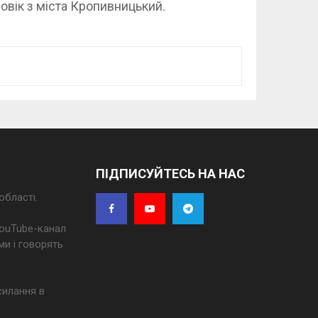
овік з міста Кропивницький.
ПІДПИСУЙТЕСЬ НА НАС
області.
 YouTube-канал
ми і говорять
силання в