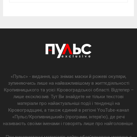
«Пульс» - видання, що знімає маски й рожеві окуляри,
зупиняючись лише на найважливішому в життєдіяльності
Кропивницького та усієї Кіровоградської області. Відтепер –
лише ексклюзив. Тут Ви знайдете не тільки текстові
матеріали про найактуальніші події і тенденції на
Кіровоградщині, а також єдиний в регіоні YouTube-канал
«Пульс/Кропивницький» (програми, інтерв’ю), де речі
називають своїми іменами і говорять лише про найголовніше.
При використанні матеріалів сайту обов'язковою умовою є