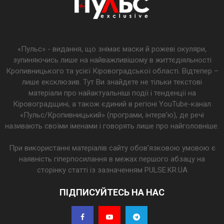
«Пульс» - видання, що знімає маски й рожеві окуляри,
зупиняючись лише на найважливішому в життєдіяльності
Кропивницького та усієї Кіровоградської області. Відтепер –
лише ексклюзив. Тут Ви знайдете не тільки текстові
матеріали про найактуальніші події і тенденції на
Кіровоградщині, а також єдиний в регіоні YouTube-канал
«Пульс/Кропивницький» (програми, інтерв’ю), де речі
називають своїми іменами і говорять лише про найголовніше.
При використанні матеріалів сайту обов'язковою умовою є
наявність гіперпосилання в межах першого абзацу на
сторінку статті із зазначенням PULSE.KR.UA
ПІДПИСУЙТЕСЬ НА НАС