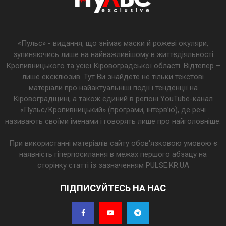
«Пульс» - видання, що знімає маски й рожеві окуляри,
зупиняючись лише на найважливішому в життєдіяльності
Кропивницького та усієї Кіровоградської області. Відтепер –
лише ексклюзив. Тут Ви знайдете не тільки текстові
матеріали про найактуальніші події і тенденції на
Кіровоградщині, а також єдиний в регіоні YouTube-канал
«Пульс/Кропивницький» (програми, інтерв’ю), де речі
називають своїми іменами і говорять лише про найголовніше.
При використанні матеріалів сайту обов'язковою умовою є
наявність гіперпосилання в межах першого абзацу на
сторінку статті із зазначенням PULSE.KR.UA
ПІДПИСУЙТЕСЬ НА НАС