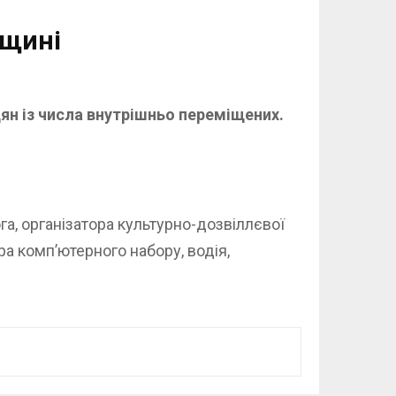
дщині
ян із числа внутрішньо переміщених.
а, організатора культурно-дозвіллєвої
а комп’ютерного набору, водія,