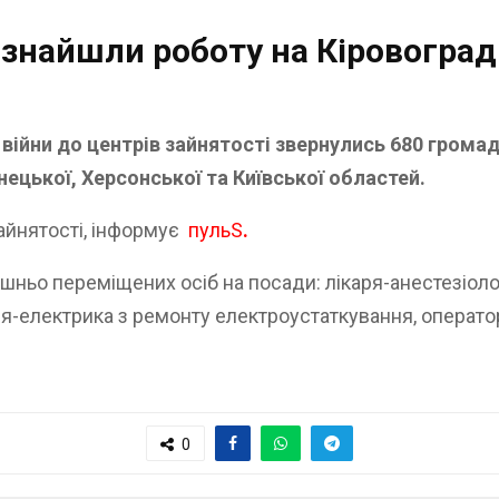
 знайшли роботу на Кіровогра
 війни до центрів зайнятості звернулись
680 громад
ецької, Херсонської та Київської областей.
айнятості, інформує
пульS
.
шньо переміщених осіб на посади: лікаря-анестезіолог
я-електрика з ремонту електроустаткування, оператор
0