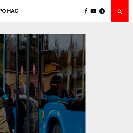
РО НАС