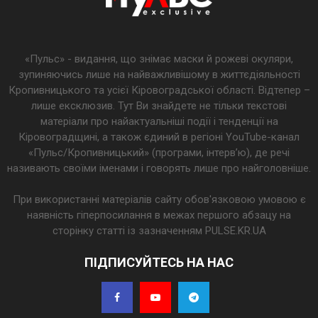
«Пульс» - видання, що знімає маски й рожеві окуляри,
зупиняючись лише на найважливішому в життєдіяльності
Кропивницького та усієї Кіровоградської області. Відтепер –
лише ексклюзив. Тут Ви знайдете не тільки текстові
матеріали про найактуальніші події і тенденції на
Кіровоградщині, а також єдиний в регіоні YouTube-канал
«Пульс/Кропивницький» (програми, інтерв’ю), де речі
називають своїми іменами і говорять лише про найголовніше.
При використанні матеріалів сайту обов'язковою умовою є
наявність гіперпосилання в межах першого абзацу на
сторінку статті із зазначенням PULSE.KR.UA
ПІДПИСУЙТЕСЬ НА НАС